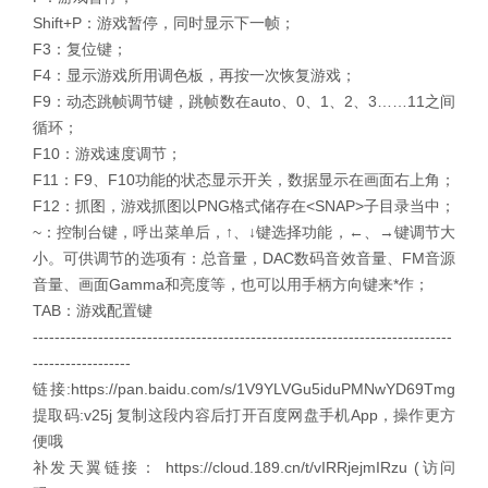
Shift+P：游戏暂停，同时显示下一帧；
F3：复位键；
F4：显示游戏所用调色板，再按一次恢复游戏；
F9：动态跳帧调节键，跳帧数在auto、0、1、2、3……11之间
循环；
F10：游戏速度调节；
F11：F9、F10功能的状态显示开关，数据显示在画面右上角；
F12：抓图，游戏抓图以PNG格式储存在<SNAP>子目录当中；
~：控制台键，呼出菜单后，↑、↓键选择功能，←、→键调节大
小。可供调节的选项有：总音量，DAC数码音效音量、FM音源
音量、画面Gamma和亮度等，也可以用手柄方向键来*作；
TAB：游戏配置键
-----------------------------------------------------------------------------
------------------
链接:https://pan.baidu.com/s/1V9YLVGu5iduPMNwYD69Tmg
提取码:v25j 复制这段内容后打开百度网盘手机App，操作更方
便哦
补发天翼链接： https://cloud.189.cn/t/vIRRjejmIRzu (访问