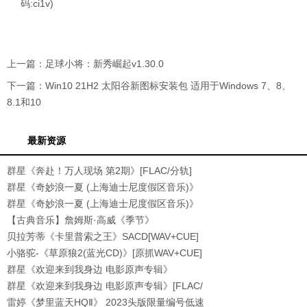
码:ci1v)
上一篇：
足球小将：新秀崛起v1.30.0
下一篇：
Win10 21H2 太阳谷新图标安装包 适用于Windows 7、8、
8.1和10
最新资源
群星《奔赴！万人现场 第2期》[FLAC/分轨]
[518.8
群星《奇妙浪一夏 (上海迪士尼度假区音乐)》
[32
群星《奇妙浪一夏 (上海迪士尼度假区音乐)》
[FL
【古典音乐】詹姆斯·高威《季节》
1993[WAV+CUE]
贝拉芳蒂《卡里普索之王》SACD[WAV+CUE]
小骆驼-《草原狼2(蓝光CD)》[原抓WAV+CUE]
群星《欢迎来到我身边 电影原声专辑》
[320K/MP3
群星《欢迎来到我身边 电影原声专辑》[FLAC/
分轨
雷婷《梦里蓝天HQⅡ》 2023头版限量编号低速