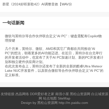
原抓
群星《2024好听新歌42》AI调整音效【WAV分
轨】
一句话新闻
微软与英特尔等合作伙伴联合定义“AI PC”：键盘需配有Copilot物
理按键
几个月来，英特尔、微软、AMD和其它厂商都在共同推动“AI
PC”的想法，朝着更多的AI功能迈进。在近日，英特尔在台北举行
的开发者活动中，也宣布了关于AI PC加速计划、新的PC开发者计
划和独立硬件供应商计划。
在此次发布会上，英特尔还发布了全新的全新的酷睿Ultra Meteor
Lake NUC开发套件，以及联合微软等合作伙伴联合定义“AI PC”的
定义标准。
友情链接:
杰晶网络
DDR爱好者之家
南强小屋
黑松山资源网
白云城资源
网
站点地图
SiteMap
Design by
黑松山资源网
http://m.paidiu.com