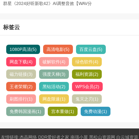
原抓
群星《2024好听新歌42》AI调整音效【WAV分
轨】
标签云
1080P高清
(5)
高清电影
(5)
百度云盘
(5)
网盘下载
(4)
破解软件
(4)
绿色软件
(4)
磁力链接
(3)
强度天梯
(3)
福利资源
(2)
王者荣耀
(2)
黑钻活动
(2)
WPS会员
(2)
刷图排行
(1)
网盘限速
(1)
鬼灭之刃
(1)
免费韩国漫画
(1)
宫本重做
(1)
免费动漫
(1)
友情链接:
杰晶网络
DDR爱好者之家
南强小屋
黑松山资源网
白云城资源