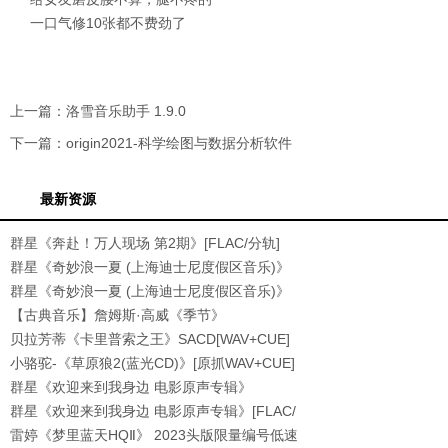
一口气修10张都不费劲了
上一篇：
洛雪音乐助手 1.9.0
下一篇：
origin2021-科学绘图与数据分析软件
最新资源
群星《奔赴！万人现场 第2期》[FLAC/分轨]
[518.8
群星《奇妙浪一夏 (上海迪士尼度假区音乐)》
[32
群星《奇妙浪一夏 (上海迪士尼度假区音乐)》
[FL
【古典音乐】詹姆斯·高威《季节》
1993[WAV+CUE]
贝拉芳蒂《卡里普索之王》SACD[WAV+CUE]
小骆驼-《草原狼2(蓝光CD)》[原抓WAV+CUE]
群星《欢迎来到我身边 电影原声专辑》
[320K/MP3
群星《欢迎来到我身边 电影原声专辑》[FLAC/
分轨
雷婷《梦里蓝天HQⅡ》 2023头版限量编号低速