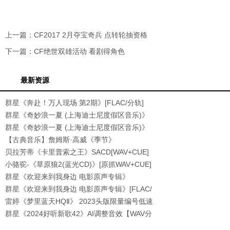
上一篇：
CF2017 2月夺宝奇兵 点转轮抽资格
下一篇：
CF绝世双雄活动 看剧得角色
最新资源
群星《奔赴！万人现场 第2期》[FLAC/分轨]
[518.8
群星《奇妙浪一夏 (上海迪士尼度假区音乐)》
[32
群星《奇妙浪一夏 (上海迪士尼度假区音乐)》
[FL
【古典音乐】詹姆斯·高威《季节》
1993[WAV+CUE]
贝拉芳蒂《卡里普索之王》SACD[WAV+CUE]
小骆驼-《草原狼2(蓝光CD)》[原抓WAV+CUE]
群星《欢迎来到我身边 电影原声专辑》
[320K/MP3
群星《欢迎来到我身边 电影原声专辑》[FLAC/
分轨
雷婷《梦里蓝天HQⅡ》 2023头版限量编号低速
原抓
群星《2024好听新歌42》AI调整音效【WAV分
轨】