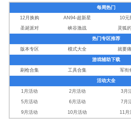
每周热门
12月换购
AN94-超新星
10
圣诞派对
峡谷激战
灵狐
热门专区推荐
版本专区
模式大全
就要
游戏辅助下载
刷枪合集
工具合集
军衔
活动大全
1月活动
2月活动
3月
5月活动
6月活动
7月
9月活动
10月活动
11