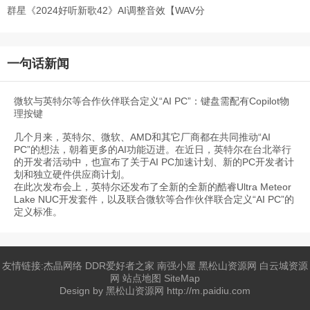
原抓
群星《2024好听新歌42》AI调整音效【WAV分
轨】
一句话新闻
微软与英特尔等合作伙伴联合定义“AI PC”：键盘需配有Copilot物
理按键
几个月来，英特尔、微软、AMD和其它厂商都在共同推动“AI
PC”的想法，朝着更多的AI功能迈进。在近日，英特尔在台北举行
的开发者活动中，也宣布了关于AI PC加速计划、新的PC开发者计
划和独立硬件供应商计划。
在此次发布会上，英特尔还发布了全新的全新的酷睿Ultra Meteor
Lake NUC开发套件，以及联合微软等合作伙伴联合定义“AI PC”的
定义标准。
友情链接:
杰晶网络
DDR爱好者之家
南强小屋
黑松山资源网
白云城资源
网
站点地图
SiteMap
Design by
黑松山资源网
http://m.paidiu.com