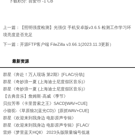
下载积分: 吾爱币 -1 CB
上一篇：
【照明强度检测】光强仪 手机安卓版v3.6.5 检测工作学习环
境亮度是否充足
下一篇：
开源FTP客户端 FileZilla v3.66.1(2023.11.3更新）
最新资源
群星《奔赴！万人现场 第2期》[FLAC/分轨]
[518.8
群星《奇妙浪一夏 (上海迪士尼度假区音乐)》
[32
群星《奇妙浪一夏 (上海迪士尼度假区音乐)》
[FL
【古典音乐】詹姆斯·高威《季节》
1993[WAV+CUE]
贝拉芳蒂《卡里普索之王》SACD[WAV+CUE]
小骆驼-《草原狼2(蓝光CD)》[原抓WAV+CUE]
群星《欢迎来到我身边 电影原声专辑》
[320K/MP3
群星《欢迎来到我身边 电影原声专辑》[FLAC/
分轨
雷婷《梦里蓝天HQⅡ》 2023头版限量编号低速