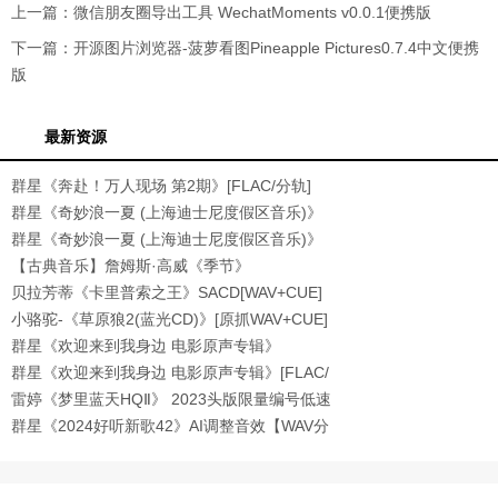
上一篇：
微信朋友圈导出工具 WechatMoments v0.0.1便携版
下一篇：
开源图片浏览器-菠萝看图Pineapple Pictures0.7.4中文便携
版
最新资源
群星《奔赴！万人现场 第2期》[FLAC/分轨]
[518.8
群星《奇妙浪一夏 (上海迪士尼度假区音乐)》
[32
群星《奇妙浪一夏 (上海迪士尼度假区音乐)》
[FL
【古典音乐】詹姆斯·高威《季节》
1993[WAV+CUE]
贝拉芳蒂《卡里普索之王》SACD[WAV+CUE]
小骆驼-《草原狼2(蓝光CD)》[原抓WAV+CUE]
群星《欢迎来到我身边 电影原声专辑》
[320K/MP3
群星《欢迎来到我身边 电影原声专辑》[FLAC/
分轨
雷婷《梦里蓝天HQⅡ》 2023头版限量编号低速
原抓
群星《2024好听新歌42》AI调整音效【WAV分
轨】