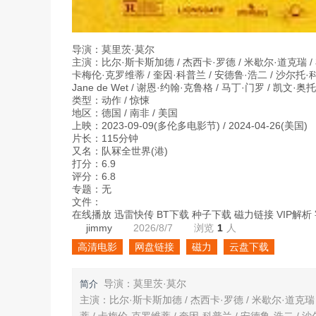
导演：莫里茨·莫尔
主演：比尔·斯卡斯加德 / 杰西卡·罗德 / 米歇尔·道克瑞 / 
卡梅伦·克罗维蒂 / 奎因·科普兰 / 安德鲁·浩二 / 沙尔托·科普雷 / 
Jane de Wet / 谢恩·约翰·克鲁格 / 马丁·门罗 / 凯文·奥托 /
类型：动作 / 惊悚
地区：德国 / 南非 / 美国
上映：2023-09-09(多伦多电影节) / 2024-04-26(美国)
片长：115分钟
又名：队冧全世界(港)
打分：6.9
评分：6.8
专题：无
文件：
在线播放 迅雷快传 BT下载 种子下载 磁力链接 VIP解析 字
jimmy
2026/8/7
浏览
1
人
高清电影
网盘链接
磁力
云盘下载
导演：莫里茨·莫尔
简介
主演：比尔·斯卡斯加德 / 杰西卡·罗德 / 米歇尔·道克瑞 
蒂 / 卡梅伦·克罗维蒂 / 奎因·科普兰 / 安德鲁·浩二 / 沙尔托·