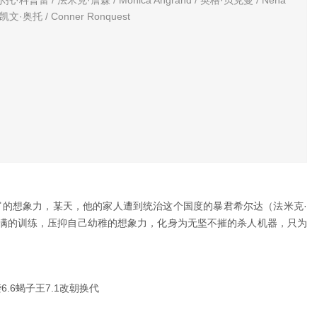
 凯文·奥托 / Conner Ronquest
的想象力，某天，他的家人遭到统治这个国度的暴君希尔达（法米克·
萨满的训练，压抑自己幼稚的想象力，化身为无坚不摧的杀人机器，只为
6.6蝎子王7.1改朝换代