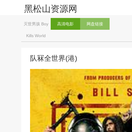
黑松山资源网
灭世男孩 Boy
高清电影
网盘链接
Kills World
队冧全世界(港)