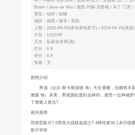
Butler / Jane de Wet / 谢恩·约翰·克鲁格 / 马丁·门罗 /
类型：动作 / 惊悚
地区：德国 / 南非 / 美国
上映：2023-09-09(多伦多电影节) / 2024-04-26(美国)
片长：115分钟
又名：队冧全世界(港)
打分：6.9
评分：6.8
专题：无
剧情介绍
男孩（比尔·斯卡斯加德 饰）天生聋哑，但拥有丰富
詹森 饰）杀害，男孩因此逃到丛林内，接受一位神秘
了替家人复仇?
相关推荐
同类型影片7.0异形大战铁血战士7.4终结者36.1末日侵袭
影片评价